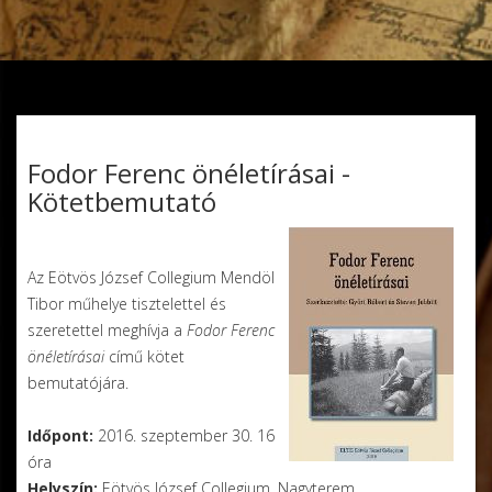
Fodor Ferenc önéletírásai -
Kötetbemutató
Mendöl Tibor
Az Eötvös József Collegium Mendöl
Tibor műhelye tisztelettel és
szeretettel meghívja a
Fodor Ferenc
önéletírásai
című kötet
bemutatójára.
Időpont:
2016. szeptember 30. 16
óra
Helyszín:
Eötvös József Collegium, Nagyterem