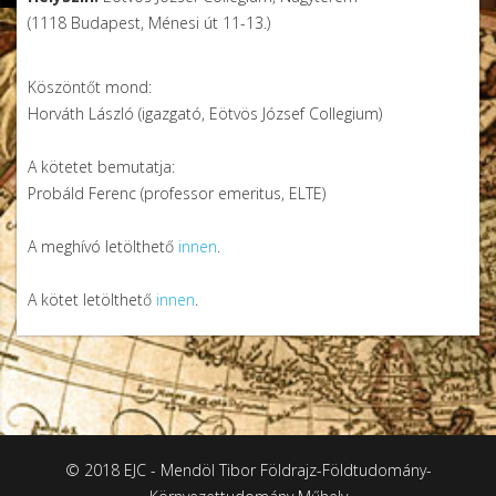
(1118 Budapest, Ménesi út 11-13.)
Mendöl Tibor
Köszöntőt mond:
Horváth László (igazgató, Eötvös József Collegium)
A kötetet bemutatja:
Probáld Ferenc (professor emeritus, ELTE)
A meghívó letölthető
innen
.
A kötet letölthető
innen
.
© 2018 EJC - Mendöl Tibor Földrajz-Földtudomány-