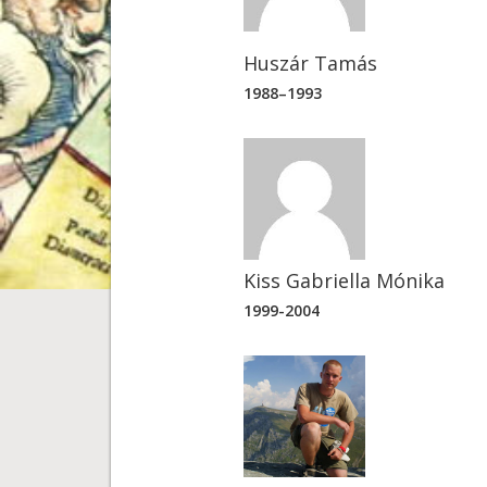
Huszár Tamás
1988–1993
Kiss Gabriella Mónika
1999-2004
Mendöl Tibor