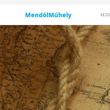
MendölMűhely
KEZD