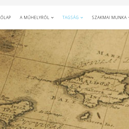
ŐLAP
A MŰHELYRŐL
TAGSÁG
SZAKMAI MUNKA