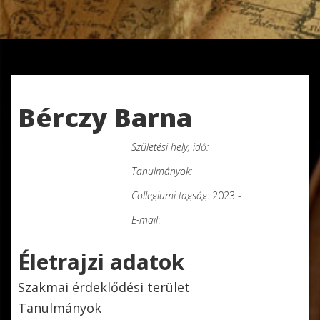
Bérczy Barna
Születési hely, idő:
Mendöl Tibor
Tanulmányok:
Collegiumi tagság
: 2023 -
E-mail
:
Életrajzi adatok
Szakmai érdeklődési terület
Tanulmányok