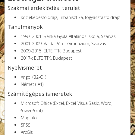
Szakmai érdeklődési terület
közlekedésföldrajz, urbanisztika, fogyasztásföldrajz
Mendöl Tibor
Tanulmányok
1997-2001: Benka Gyula Általános Iskola, Szarvas
2001-2009: Vajda Péter Gimnázium, Szarvas
2009-2015: ELTE TTK, Budapest
2017-: ELTE TTK, Budapest
Nyelvismeret
Angol (B2-C1)
Német (-A1)
Számítógépes ismeretek
Microsoft Office (Excel, Excel-VisualBasic, Word,
PowerPoint)
MapInfo
SPSS
ArcGis