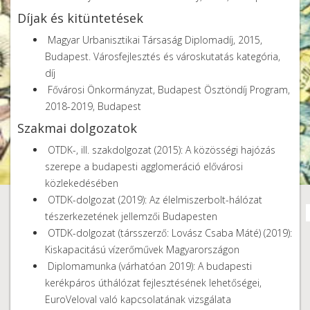
Díjak és kitüntetések
Magyar Urbanisztikai Társaság Diplomadíj, 2015,
Budapest. Városfejlesztés és városkutatás kategória,
díj
Fővárosi Önkormányzat, Budapest Ösztöndíj Program,
2018-2019, Budapest
Szakmai dolgozatok
OTDK-, ill. szakdolgozat (2015): A közösségi hajózás
szerepe a budapesti agglomeráció elővárosi
közlekedésében
OTDK-dolgozat (2019): Az élelmiszerbolt-hálózat
Mendöl Tibor
tészerkezetének jellemzői Budapesten
OTDK-dolgozat (társszerző: Lovász Csaba Máté) (2019):
Kiskapacitású vízerőművek Magyarországon
Diplomamunka (várhatóan 2019): A budapesti
kerékpáros úthálózat fejlesztésének lehetőségei,
EuroVeloval való kapcsolatának vizsgálata