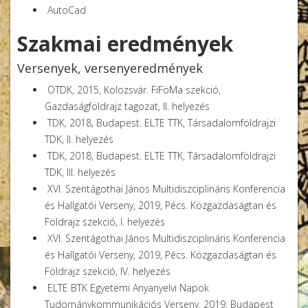
AutoCad
Mendöl Tibor
Szakmai eredmények
Versenyek, versenyeredmények
OTDK, 2015, Kolozsvár. FiFöMa szekció,
Gazdaságföldrajz tagozat, II. helyezés
TDK, 2018, Budapest. ELTE TTK, Társadalomföldrajzi
TDK, II. helyezés
TDK, 2018, Budapest. ELTE TTK, Társadalomföldrajzi
TDK, III. helyezés
XVI. Szentágothai János Multidiszciplináris Konferencia
és Hallgatói Verseny, 2019, Pécs. Közgazdaságtan és
Földrajz szekció, I. helyezés
XVI. Szentágothai János Multidiszciplináris Konferencia
és Hallgatói Verseny, 2019, Pécs. Közgazdaságtan és
Földrajz szekció, IV. helyezés
ELTE BTK Egyetemi Anyanyelvi Napok
Mendöl Tibor
Tudománykommunikációs Verseny, 2019, Budapest