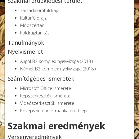
Szakmai érdeklődési terület
Társadalomföldrajz
Kultúrföldrajz
Mendöl Tibor
Módszertan
Földrajztanítás
Tanulmányok
Nyelvismeret
Angol B2 komplex nyelvvizsga (2018.)
Német B2 komplex nyelvvizsga (2018.)
Számítógépes ismeretek
Microsoft Office ismerete
Képszerkesztők ismerete
Videószerkesztők ismerete
Középszintű informatika érettségi
Szakmai eredmények
Versenyeredmények