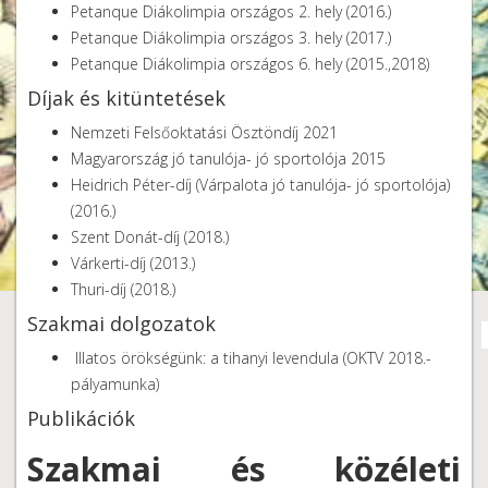
Petanque Diákolimpia országos 2. hely (2016.)
Petanque Diákolimpia országos 3. hely (2017.)
Petanque Diákolimpia országos 6. hely (2015.,2018)
Díjak és kitüntetések
Nemzeti Felsőoktatási Ösztöndíj 2021
Magyarország jó tanulója- jó sportolója 2015
Heidrich Péter-díj (Várpalota jó tanulója- jó sportolója)
(2016.)
Szent Donát-díj (2018.)
Várkerti-díj (2013.)
Thuri-díj (2018.)
Mendöl Tibor
Szakmai dolgozatok
Illatos örökségünk: a tihanyi levendula (OKTV 2018.-
pályamunka)
Publikációk
Szakmai és közéleti