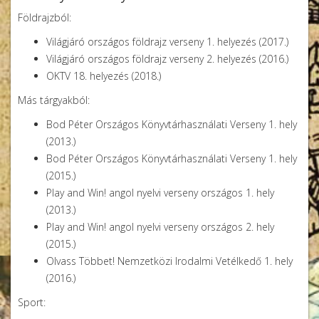
Földrajzból:
Mendöl Tibor
Világjáró országos földrajz verseny 1. helyezés (2017.)
Világjáró országos földrajz verseny 2. helyezés (2016.)
OKTV 18. helyezés (2018.)
Más tárgyakból:
Bod Péter Országos Könyvtárhasználati Verseny 1. hely
(2013.)
Bod Péter Országos Könyvtárhasználati Verseny 1. hely
(2015.)
Play and Win! angol nyelvi verseny országos 1. hely
(2013.)
Play and Win! angol nyelvi verseny országos 2. hely
(2015.)
Olvass Többet! Nemzetközi Irodalmi Vetélkedő 1. hely
(2016.)
Sport:
Mendöl Tibor